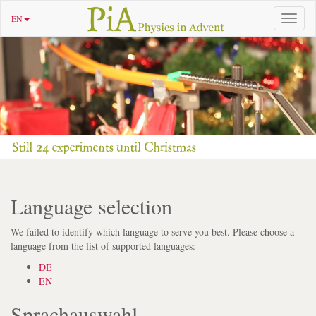
EN
Toggle
navigat
Language selection
We failed to identify which language to serve you best. Please choose a
language from the list of supported languages:
DE
EN
Sprachauswahl