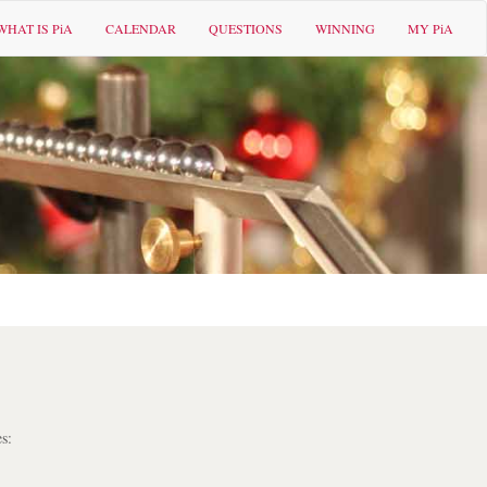
WHAT IS PiA
CALENDAR
QUESTIONS
WINNING
MY PiA
s: