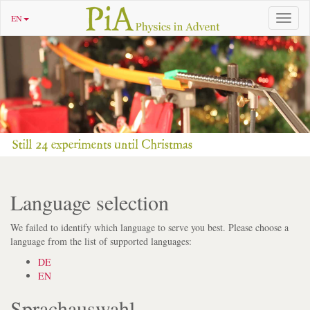
EN
Toggle
navigat
Language selection
We failed to identify which language to serve you best. Please choose a
language from the list of supported languages:
DE
EN
Sprachauswahl